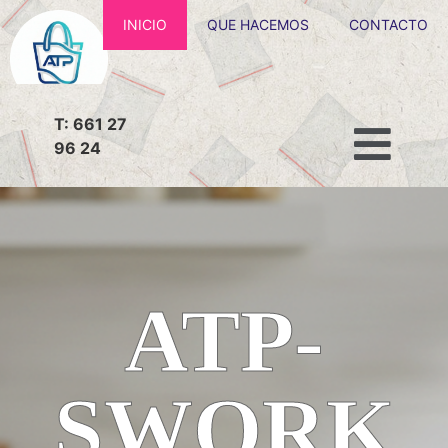
INICIO
QUE HACEMOS
CONTACTO
T: 661 27
96 24
ATP-
SWORK